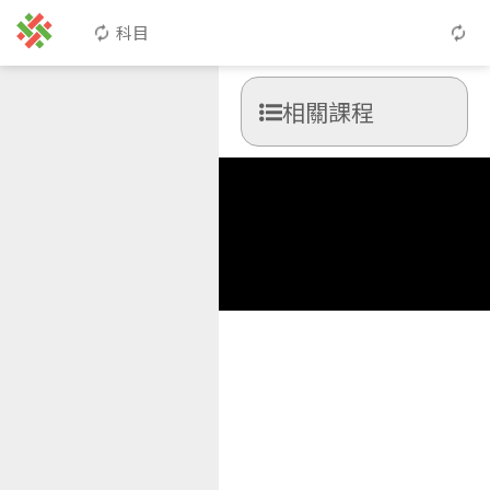
科目
相關課程