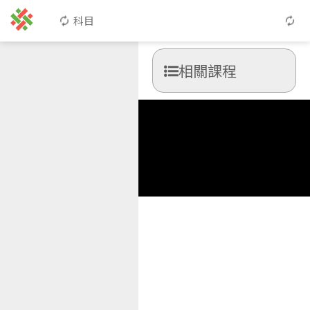
科目
相關課程