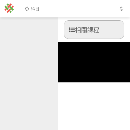
科目
相關課程