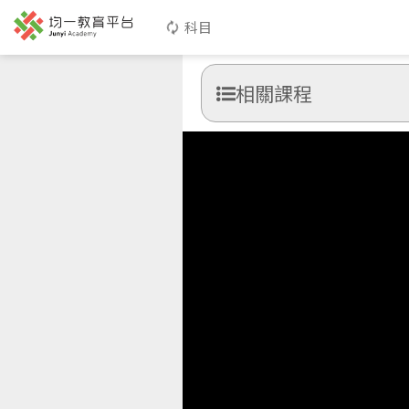
科目
相關課程