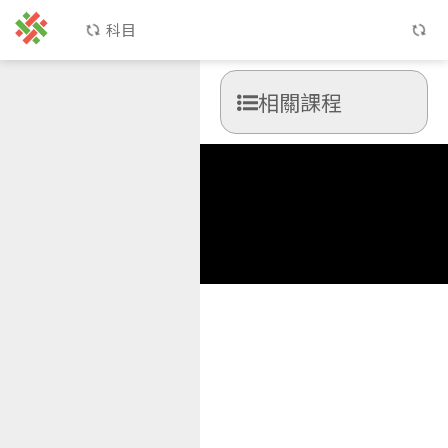
科目
相關課程