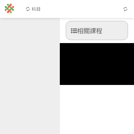
科目
相關課程