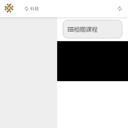
科目
相關課程