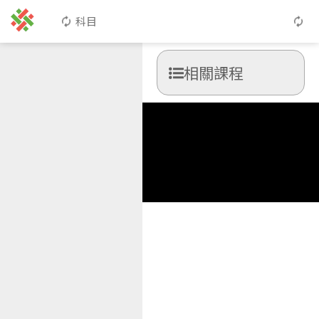
科目
相關課程