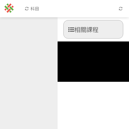
科目
相關課程