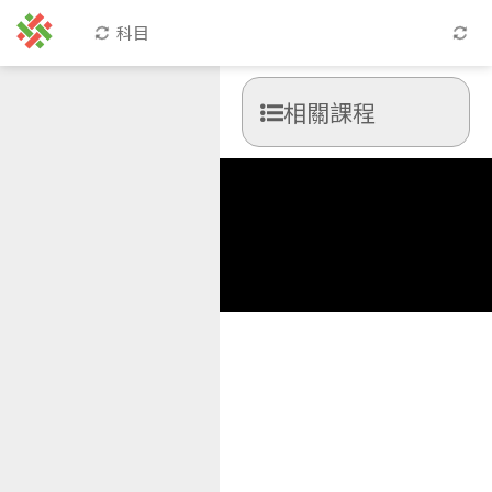
科目
相關課程