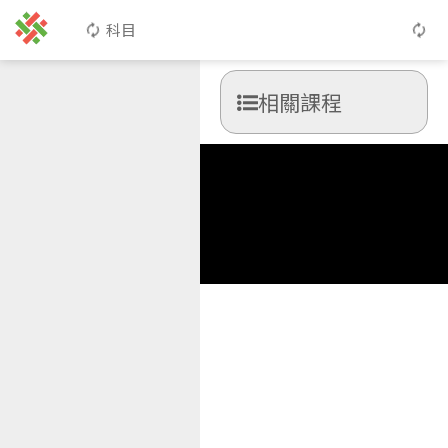
科目
相關課程