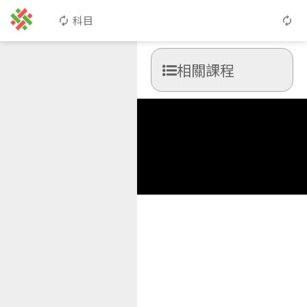
科目
相關課程