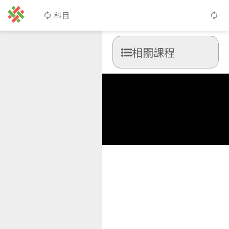
科目
相關課程