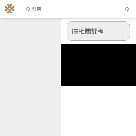
科目
相關課程