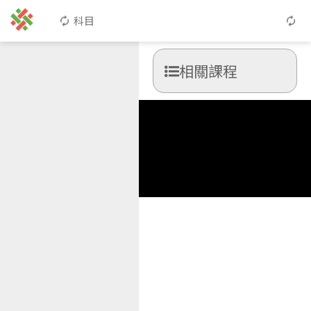
科目
相關課程