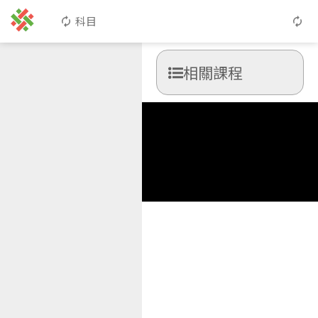
科目
相關課程