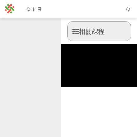
科目
相關課程