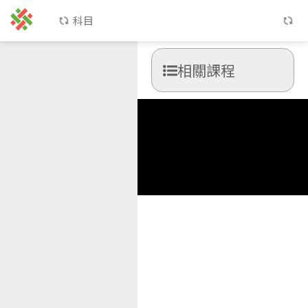
科目
相關課程