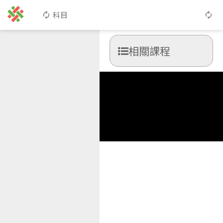
科目
相關課程