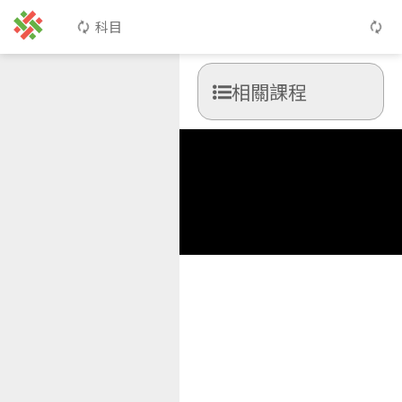
科目
相關課程