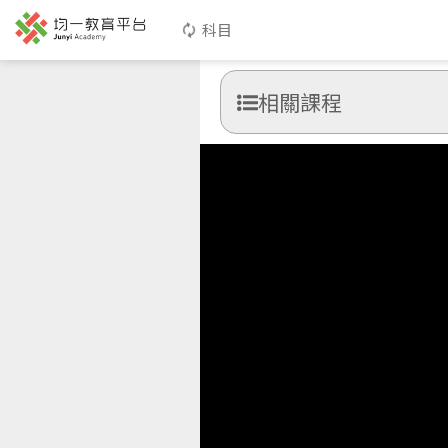
科目
相關課程