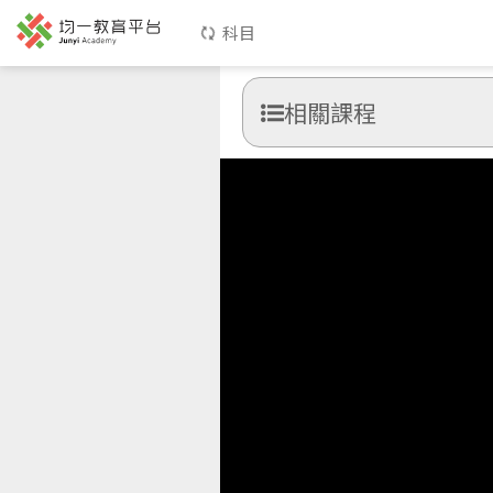
科目
相關課程