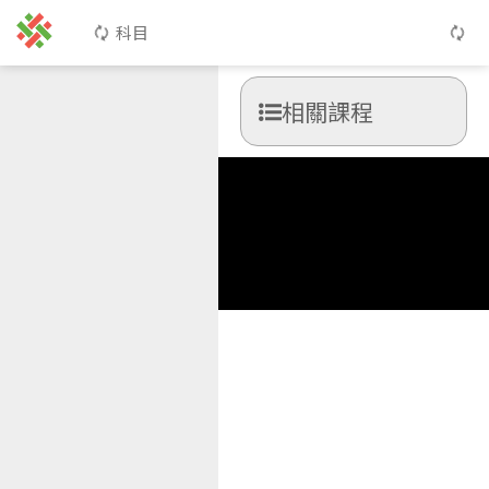
科目
相關課程