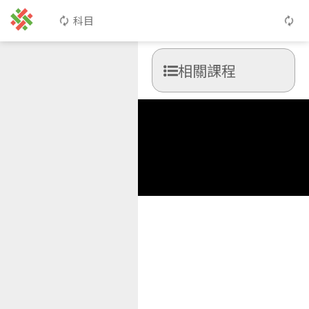
科目
相關課程