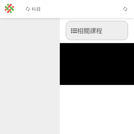
科目
相關課程