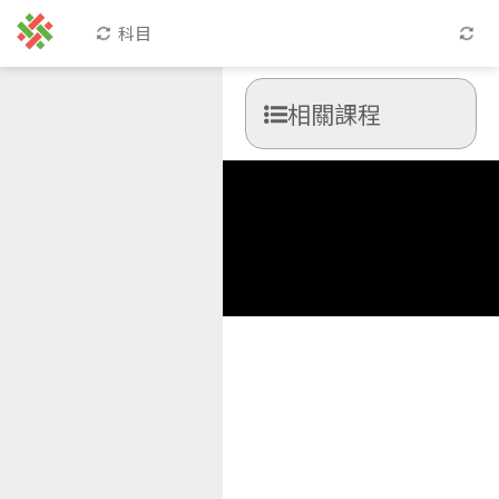
科目
相關課程