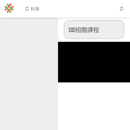
科目
相關課程