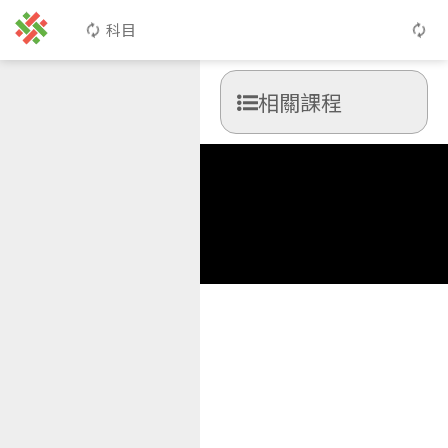
科目
相關課程