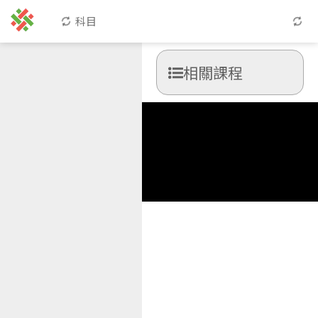
科目
相關課程