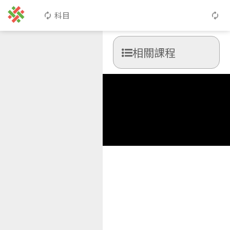
科目
相關課程