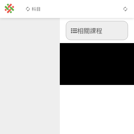
科目
相關課程