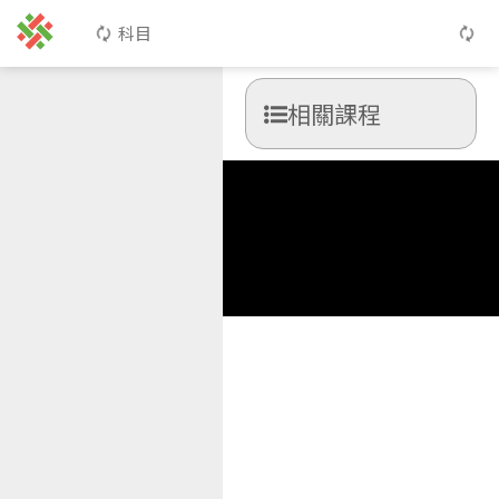
科目
相關課程