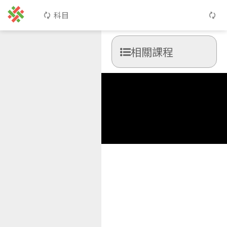
科目
相關課程