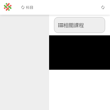
科目
相關課程