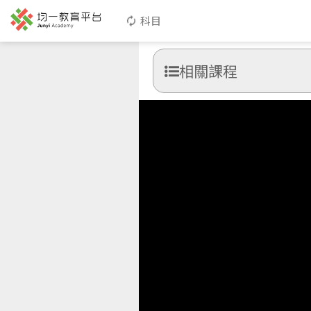
科目
相關課程