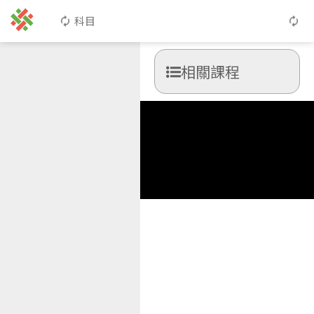
科目
相關課程