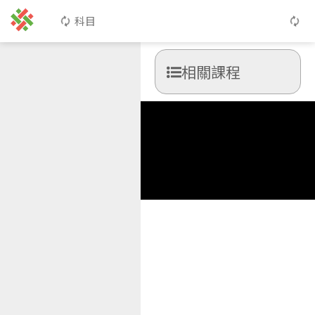
科目
相關課程