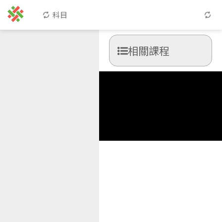
科目
相關課程