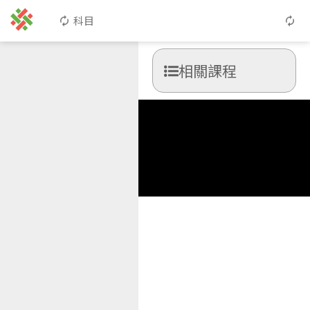
科目
相關課程