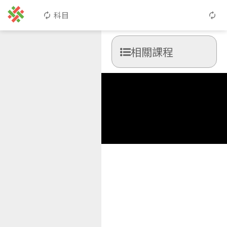
科目
相關課程