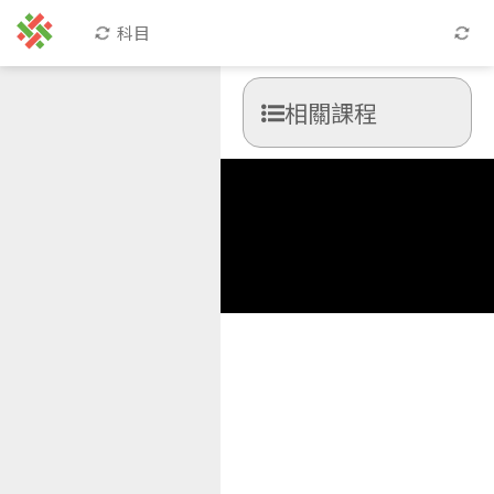
科目
相關課程