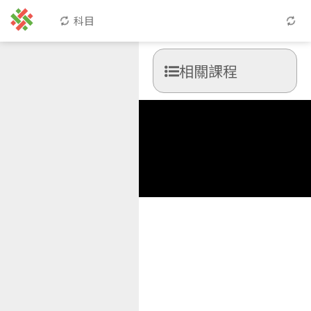
科目
相關課程