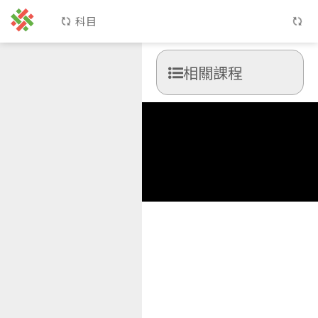
科目
相關課程