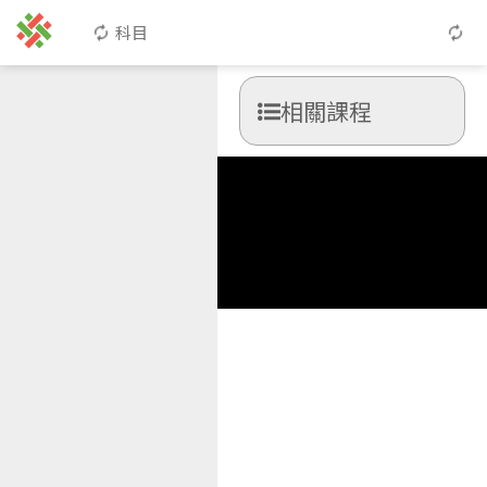
科目
相關課程