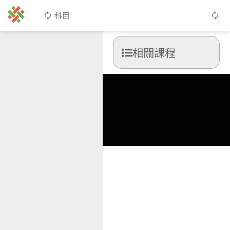
科目
相關課程