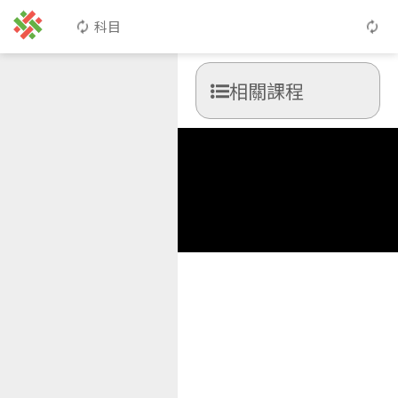
科目
相關課程