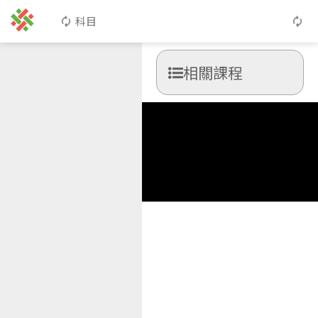
科目
相關課程