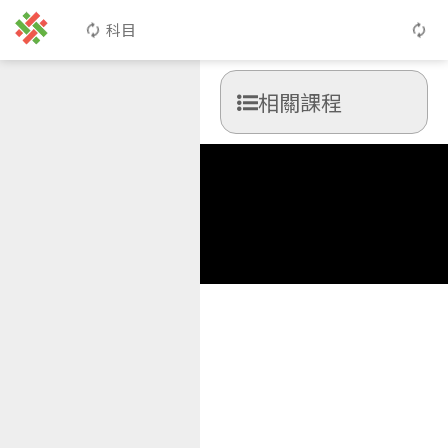
科目
相關課程