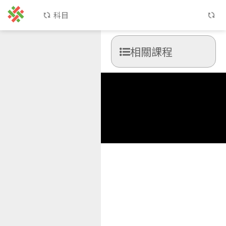
科目
相關課程