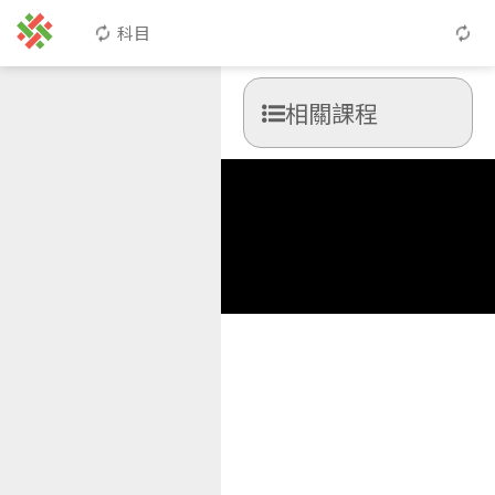
科目
相關課程